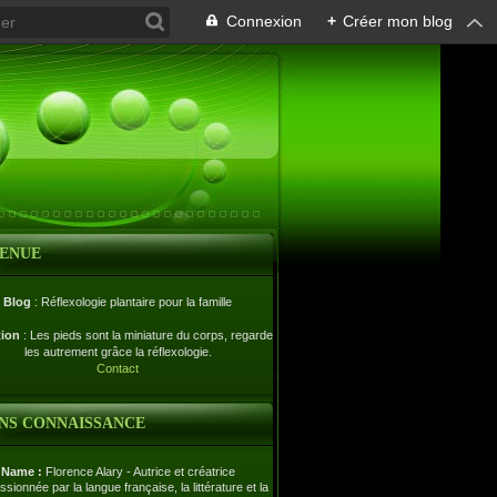
Connexion
+
Créer mon blog
VENUE
Blog
: Réflexologie plantaire pour la famille
tion
: Les pieds sont la miniature du corps, regardez-
les autrement grâce la réflexologie.
Contact
NS CONNAISSANCE
Name :
Florence Alary - Autrice et créatrice