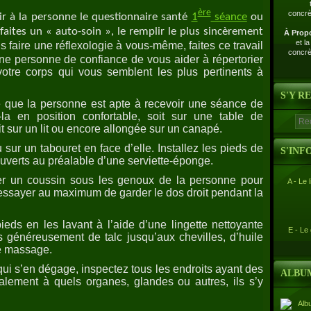
ère
ir à la personne le questionnaire santé
1
séance
ou
aites un « auto-soin », le remplir le plus sincèrement
À Prop
et l
 faire une réflexologie à vous-même, faites ce travail
concrè
 personne de confiance de vous aider à répertorier
otre corps qui vous semblent les plus pertinents à
S'Y R
é que la personne est apte à recevoir une séance de
ez-la en position confortable, soit sur une table de
t sur un lit ou encore allongée sur un canapé.
ur un tabouret en face d’elle. Installez les pieds de
S'INF
uverts au préalable d’une serviette-éponge.
er un coussin sous les genoux de la personne pour
A - Le 
t essayer au maximum de garder le dos droit pendant la
eds en les lavant à l’aide d’une lingette nettoyante
E - Le
es généreusement de talc jusqu’aux chevilles, d’huile
e massage.
 qui s’en dégage, inspectez tous les endroits ayant des
ALBU
lement à quels organes, glandes ou autres, ils s’y