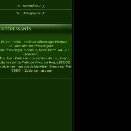
9b - Anamnèse 2
(1)
9c - Bibliographie
(1)
 INTÉRESSANTS
- ERVE France - Ecole de Réflexologie Plantaire
1b - Annuaire des réflexologues
Une réflexologue reconnue, Marie-Pierre TAUREL
(Toulouse)
Mme Joly - Professeur de maîtrise du trac, Coach,
ltante selon la Méthode Vittoz sur Fréjus (83600)
praticien en massage de bien-être : Steeve sur Fréjus
(83600) - Evidence massage