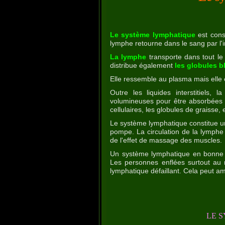
Le système lymphatique
est cons
lymphe retourne dans le sang par l'
La lymphe
transporte dans tout le
distribue également
les globules b
Elle ressemble au plasma mais elle e
Outre les liquides interstitiels, 
volumineuses pour être absorbées 
cellulaires, les globules de graisse, 
Le système lymphatique constitue u
pompe. La circulation de la lymphe 
de l'effet de massage des muscles.
Un système lymphatique en bonne fo
Les personnes enflées surtout au
lymphatique défaillant. Cela peut a
LE 