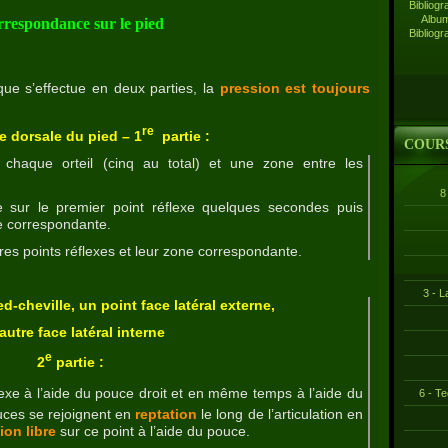
Album
respondance sur le pied
Bibliogr
ue s’effectue en deux parties, la
pression est toujours
re
ce dorsale du pied – 1
partie :
COUR
e chaque orteil (cinq au total) et une zone entre les
8
e sur le premier point réflexe quelques secondes puis
xe correspondante.
es points réflexes et leur zone correspondante.
3 - L
ied-cheville, un point face latéral externe,
autre face latéral interne
e
2
partie :
lexe à l’aide du pouce droit et en même temps à l’aide du
6 - T
uces se rejoignent en
reptation
le long de l’articulation en
ion libre
sur ce point à l’aide du pouce.