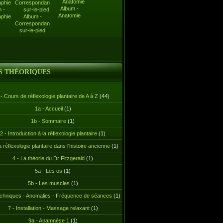
Album -
 -
Anatomie
aphie
Album -
Correspondance-
sur-le-pied
S THÉORIQUES
 - Cours de réflexologie plantaire de A à Z
(44)
1a - Accueil
(1)
1b - Sommaire
(1)
2 - Introduction à la réflexologie plantaire
(1)
a réflexologie plantaire dans l'histoire ancienne
(1)
4 - La théorie du Dr Fitzgerald
(1)
5a - Les os
(1)
5b - Les muscles
(1)
echniques - Anomalies - Fréquence de séances
(1)
7 - Installation - Massage relaxant
(1)
9a - Anamnèse 1
(1)