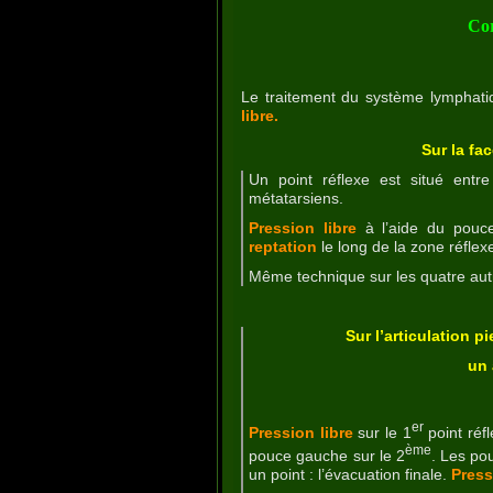
Cor
Le traitement du système lymphatiq
libre.
Sur la fa
Un point réflexe est situé entr
métatarsiens.
Pression libre
à l’aide du pouc
reptation
le long de la zone réfle
Même technique sur les quatre autr
Sur l’articulation p
un 
er
Pression libre
sur le 1
point réf
ème
pouce gauche sur le 2
. Les po
un point : l’évacuation finale.
Press