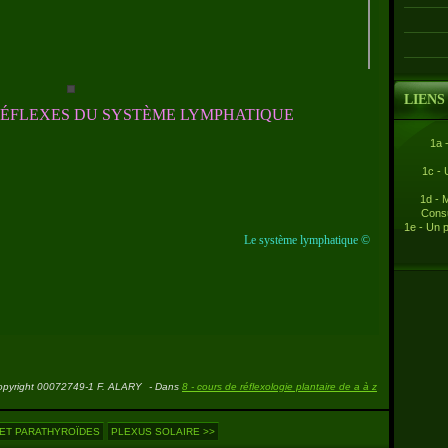
LIENS
RÉFLEXES DU SYSTÈME LYMPHATIQUE
1a 
1c - 
1d - 
Consu
1e - Un 
Le système lymphatique ©
opyright 00072749-1 F. ALARY
-
Dans
8 - cours de réflexologie plantaire de a à z
 ET PARATHYROÏDES
PLEXUS SOLAIRE >>