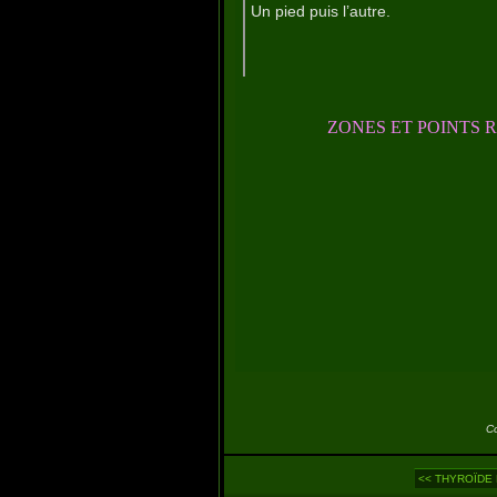
Un pied puis l’autre.
ZONES ET POINTS 
C
<< THYROÏDE