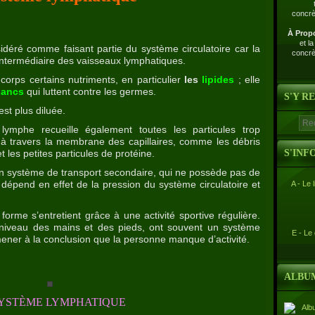
À Prop
et l
idéré comme faisant partie du système circulatoire car la
concrè
intermédiaire des vaisseaux lymphatiques.
 corps certains nutriments, en particulier
les
lipides
; elle
lancs
qui luttent contre les germes.
S'Y R
st plus diluée.
la lymphe recueille également toutes les particules trop
à travers la membrane des capillaires, comme les débris
et les petites particules de protéine.
S'INF
n système de transport secondaire, qui ne possède pas de
dépend en effet de la pression du système circulatoire et
A - Le 
rme s’entretient grâce à une activité sportive régulière.
 niveau des mains et des pieds, ont souvent un système
E - Le
mener à la conclusion que la personne manque d’activité.
ALBU
SYSTÈME LYMPHATIQUE