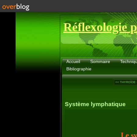
Réflexologie p
Accueil
Sommaire
Techniq
Bibliographie
<< THYROÏDE
Système lymphatique
Le s