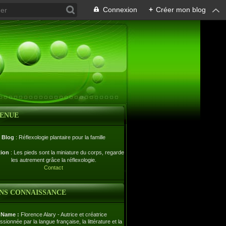
Connexion
+
Créer mon blog
VENUE
Blog
: Réflexologie plantaire pour la famille
tion
: Les pieds sont la miniature du corps, regardez-
les autrement grâce la réflexologie.
Contact
NS CONNAISSANCE
Name :
Florence Alary - Autrice et créatrice