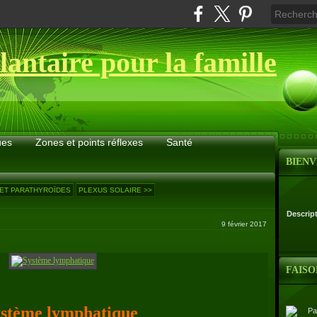
lantaire pour la famille
ues
Zones et points réflexes
Santé
BIEN
 ET PARATHYROÏDES
PLEXUS SOLAIRE >>
Descrip
9 février 2017
FAISO
ystème lymphatique