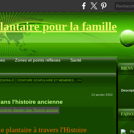
lantaire pour la famille
ues
Zones et points réflexes
Santé
BIEN
ITZGERALD
CEINTURE SCAPULAIRE ET MEMBRES... >>
Descrip
13 janvier 2022
dans l'histoire ancienne
FAISO
e plantaire à travers l'Histoire