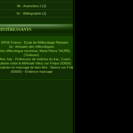
9b - Anamnèse 2
(1)
9c - Bibliographie
(1)
 INTÉRESSANTS
- ERVE France - Ecole de Réflexologie Plantaire
1b - Annuaire des réflexologues
Une réflexologue reconnue, Marie-Pierre TAUREL
(Toulouse)
Mme Joly - Professeur de maîtrise du trac, Coach,
ltante selon la Méthode Vittoz sur Fréjus (83600)
praticien en massage de bien-être : Steeve sur Fréjus
(83600) - Evidence massage