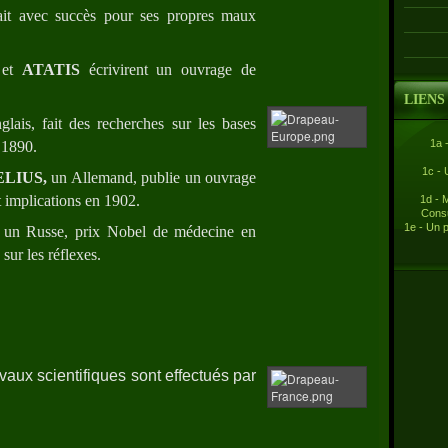
isait avec succès pour ses propres maux
et
ATATIS
écrivirent un ouvrage de
LIENS
ais, fait des recherches sur les bases
1a 
 1890.
1c - 
LIUS,
un Allemand,
publie un ouvrage
et implications en 1902.
1d - 
Consu
1e - Un 
, un Russe, prix Nobel de médecine en
sur les réflexes.
avaux scientifiques sont effectués par