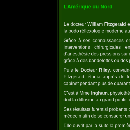
L’Amérique du Nord
L
e docteur William
Fitzgerald
e
la podo réflexologie moderne au
Grâce à ses connaissances en d
interventions chirurgicales 
d’anesthésie des pressions sur c
grâce à des bandelettes ou des 
Puis le Docteur
Riley
, convai
Fitzgerald, étudia auprès de l
cabinet pendant plus de quarant
C’est à Mme
Ingham
, physioth
doit la diffusion au grand public 
Ses résultats furent si probants
médecin afin de se consacrer u
Elle ouvrit par la suite la premi