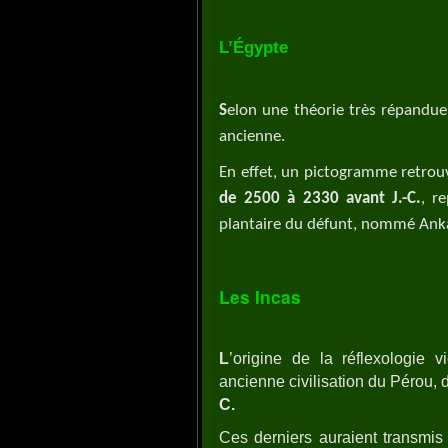
L’Égypte
S
elon une théorie très répandue,
ancienne.
En effet, un pictogramme retro
de 2500 à 2330 avant J.-C.
, r
plantaire du défunt, nommé Ank
Les Incas
L
’origine de la réflexologie v
ancienne civilisation du Pérou, 
C.
Ces derniers auraient transmis