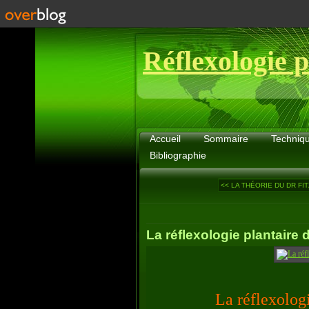
Réflexologie p
Accueil
Sommaire
Techniq
Bibliographie
<< LA THÉORIE DU DR F
La réflexologie plantaire 
La réflexologi