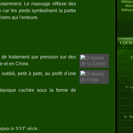
otamment. Le massage réflexe des
Album
 car les pieds symbolisent la partie
Bibliogr
ivers qui l'entoure.
COUR
 de traitement par pression sur des
8
de et en Chine.
oublié, petit à petit, au profit d’une
3 - L
l’époque cachée sous la forme de
6 - T
e
depuis le XVI
siècle.