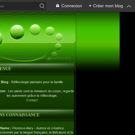
Connexion
+
Créer mon blog
VENUE
Blog
: Réflexologie plantaire pour la famille
tion
: Les pieds sont la miniature du corps, regardez-
les autrement grâce la réflexologie.
Contact
NS CONNAISSANCE
Name :
Florence Alary - Autrice et créatrice