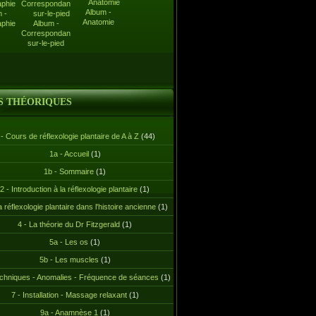
Album -
 -
Anatomie
aphie
Album -
Correspondance-
sur-le-pied
S THÉORIQUES
 - Cours de réflexologie plantaire de A à Z
(44)
1a - Accueil
(1)
1b - Sommaire
(1)
2 - Introduction à la réflexologie plantaire
(1)
a réflexologie plantaire dans l'histoire ancienne
(1)
4 - La théorie du Dr Fitzgerald
(1)
5a - Les os
(1)
5b - Les muscles
(1)
echniques - Anomalies - Fréquence de séances
(1)
7 - Installation - Massage relaxant
(1)
9a - Anamnèse 1
(1)