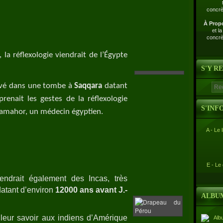
À Prop
et l
concrè
 la réflexologie viendrait de l’Égypte
S'Y R
uvé dans une tombe à
Saqqara
datant
eprenait les gestes de la réflexologie
S'INF
amahor, un médecin égyptien.
A - Le 
E - Le
iendrait également des Incas, très
datant d’environ
12000 ans avant J.-
ALBU
 leur savoir aux indiens d’Amérique