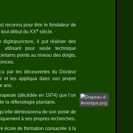
st reconnu pour être le fondateur de
e
 tout début du XX
siècle.
igitopuncture, il put réaliser des
en utilisant pour seule technique
ertains points au niveau des doigts,
pinces.
ncu par les découvertes du Docteur
ui et les appliqua dans son propre
e ans.
érapeute (décédée en 1974) que l’on
de la réflexologie plantaire.
 qu’elle démissionna de son poste de
niquement à ses propres recherches.
ère école de formation consacrée à la