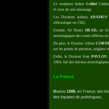
Le sculpteur italien
Cellini
l’util
et ceux de son entourage.
Les Docteurs italiens
ADAMUS
réflexologie en 1582.
Ensuite, Sir Henry
HEAD,
un Angl
neurologiques des zones réflexes en
De plus, le Docteur Alfons
CORNE
sur les points de pression, origines 
Enfin, le Docteur Ivan
PAVLOV
1904, fait des travaux neurologiques 
La France
D
epuis
1986
, en France, des tr
des équipes de podologues.